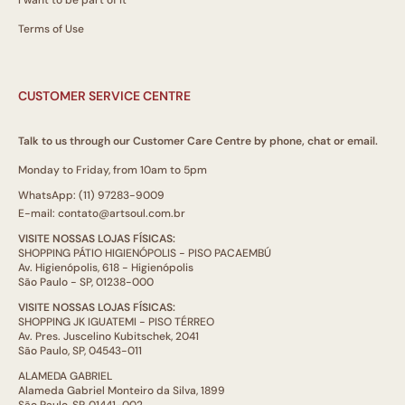
I want to be part of it
Terms of Use
CUSTOMER SERVICE CENTRE
Talk to us through our Customer Care Centre by phone, chat or email.
Monday to Friday, from 10am to 5pm
WhatsApp: (11) 97283-9009
E-mail: contato@artsoul.com.br
VISITE NOSSAS LOJAS FÍSICAS:
SHOPPING PÁTIO HIGIENÓPOLIS - PISO PACAEMBÚ
Av. Higienópolis, 618 - Higienópolis
São Paulo - SP, 01238-000
VISITE NOSSAS LOJAS FÍSICAS:
SHOPPING JK IGUATEMI - PISO TÉRREO
Av. Pres. Juscelino Kubitschek, 2041
São Paulo, SP, 04543-011
ALAMEDA GABRIEL
Alameda Gabriel Monteiro da Silva, 1899