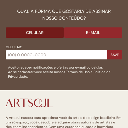
QUAL A FORMA QUE GOSTARIA DE ASSINAR
NOSSO CONTEÚDO?
CELULAR
E-MAIL
CELULAR:
SAVE
Aceito receber notificações e ofertas por e-mail ou celular.
Ao se cadastrar você aceita nossos
Termos de Uso
e
Politica de
Privacidade.
A Artsoul nasceu para aproximar você da arte e do design brasileiro. Em
um só espaço, você descobre e adquire obras autorais de artistas e
designers independentes. Com uma curadoria ousada e inovadora,