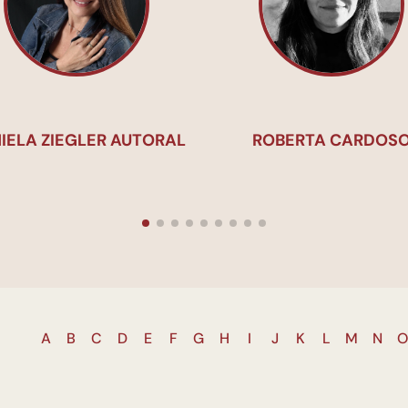
ROBERTA CARDOSO
ESTUDIO MAKUKO
A
B
C
D
E
F
G
H
I
J
K
L
M
N
O