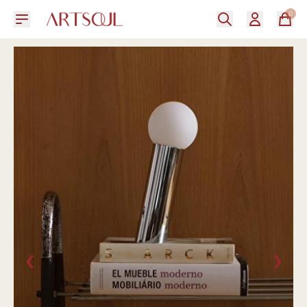
0
❮
❯