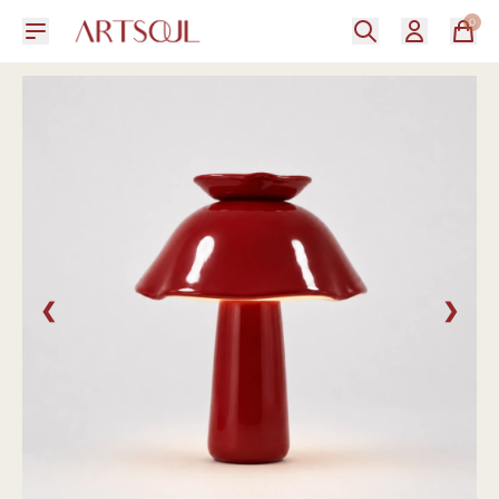
0
❮
❯