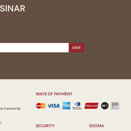
SSINAR
SAVE
WAYS OF PAYMENT
re Centre by
m
SECURITY
IDIOMA