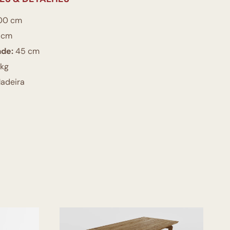
00 cm
 cm
ade:
45 cm
 kg
adeira