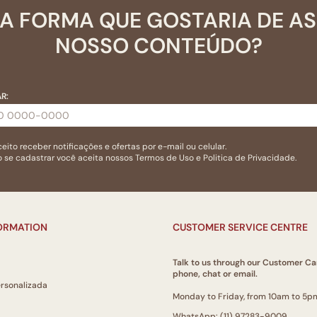
A FORMA QUE GOSTARIA DE A
NOSSO CONTEÚDO?
R:
eito receber notificações e ofertas por e-mail ou celular.
 se cadastrar você aceita nossos
Termos de Uso
e
Politica de Privacidade.
FORMATION
CUSTOMER SERVICE CENTRE
Talk to us through our Customer Ca
phone, chat or email.
ersonalizada
Monday to Friday, from 10am to 5p
WhatsApp: (11) 97283-9009