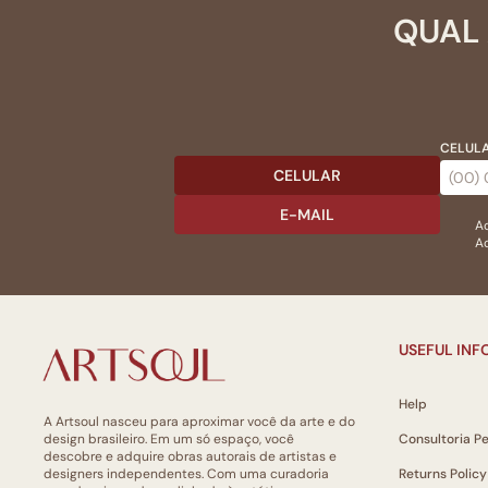
QUAL 
CELULA
CELULAR
E-MAIL
Ac
Ao
USEFUL IN
Help
A Artsoul nasceu para aproximar você da arte e do
design brasileiro. Em um só espaço, você
Consultoria P
descobre e adquire obras autorais de artistas e
designers independentes. Com uma curadoria
Returns Policy