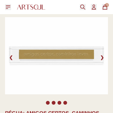
0
❮
❯