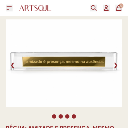
0
❮
❯