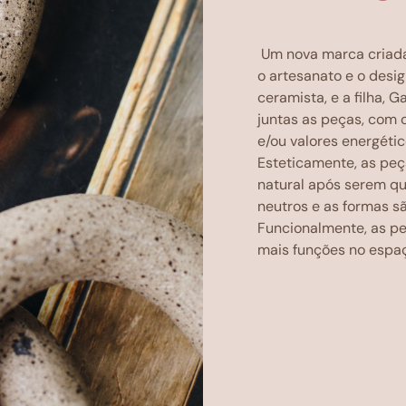
Um nova marca criada
o artesanato e o desi
ceramista, e a filha, 
juntas as peças, com 
e/ou valores energéti
Esteticamente, as peç
natural após serem q
neutros e as formas sã
Funcionalmente, as p
mais funções no espa