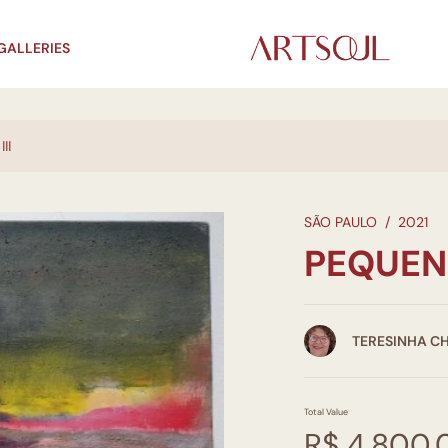
GALLERIES
II
SÃO PAULO
/
2021
PEQUEN
TERESINHA CH
Total Value
R$ 4.800,