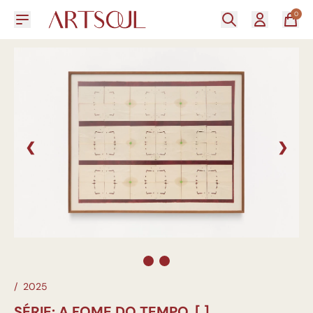
0
❮
❯
/
2025
SÉRIE: A FOME DO TEMPO, [ ]