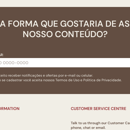
A FORMA QUE GOSTARIA DE A
NOSSO CONTEÚDO?
R:
eito receber notificações e ofertas por e-mail ou celular.
 se cadastrar você aceita nossos
Termos de Uso
e
Politica de Privacidade.
FORMATION
CUSTOMER SERVICE CENTRE
Talk to us through our Customer Ca
phone, chat or email.