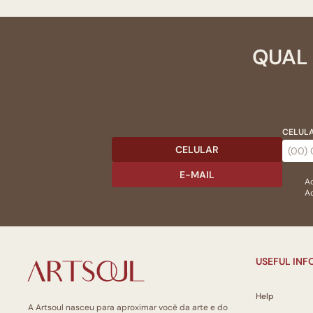
QUAL 
CELULA
CELULAR
E-MAIL
Ac
Ao
USEFUL IN
Help
A Artsoul nasceu para aproximar você da arte e do