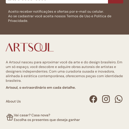
Aceito receber notificações e ofertas por e-mail ou celular.
Ao se cadastrar você aceita nossos
Termos de Uso
e
Politica de
Privacidade.
A Artsoul nasceu para aproximar você da arte e do design brasileiro. Em
um só espaço, você descobre e adquire obras autorais de artistas e
designers independentes. Com uma curadoria ousada e inovadora,
alinhada à estética contemporânea, oferecemos peças com identidade
brasileira.
Artsoul, o extraordinário em cada detalhe.
About Us
Vai casar? Casa nova?
Escolha os presentes que deseja ganhar