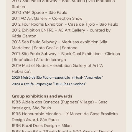
2010 São Paulo Subway - Brás Station | Vila Madalena
Station
2010 YAM Space - São Paulo
2011 AC Art Gallery - Collection Show
2012 Four Rooms Exhibition - Casa de Tijolo - São Paulo
2012 Exhibition ENTRE - AC Art Gallery - curated by
Kátia Canton
2013 São Paulo Subway - Medusas exhibition |Vila
Madalena | Santa Cecília | Santana
2017 São Paulo Subway - Black Coal Exhibition - Clínicas
| República | Alto do Ipiranga
2019 Mist of Nudes - exhibition Gallery of Art "A
Hebraica".
2020 Metrô de São Paulo - exposição virtual- "Amar-elos"
2023 A Estufa - exposição "De Ruínas e Sonhos"
Group exhibitions and awards
1985 Aldeia dos Bonecos (Puppets' Village) - Sesc
Interlagos, São Paulo
1995 Honourable Mention - IX Museu da Casa Brasileira
Design Award, São Paulo
1996 Brazil Does Design - Milan
1998 Expo 98 - "Objeto Brasil - 500 Years of Design",