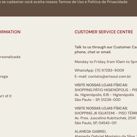
 se cadastrar você aceita nossos
Termos de Uso
e
Politica de Privacidade.
FORMATION
CUSTOMER SERVICE CENTRE
Talk to us through our Customer Ca
phone, chat or email.
ersonalizada
Monday to Friday, from 10am to 5p
WhatsApp: (11) 97283-9009
trega
E-mail: contato@artsoul.com.br
VISITE NOSSAS LOJAS FÍSICAS:
SHOPPING PÁTIO HIGIENÓPOLIS - P
Av. Higienópolis, 618 - Higienópolis
rt of it
São Paulo - SP, 01238-000
VISITE NOSSAS LOJAS FÍSICAS:
SHOPPING JK IGUATEMI - PISO TÉR
Av. Pres. Juscelino Kubitschek, 2041
São Paulo, SP, 04543-011
ALAMEDA GABRIEL
Alameda Gabriel Monteiro da Silva,