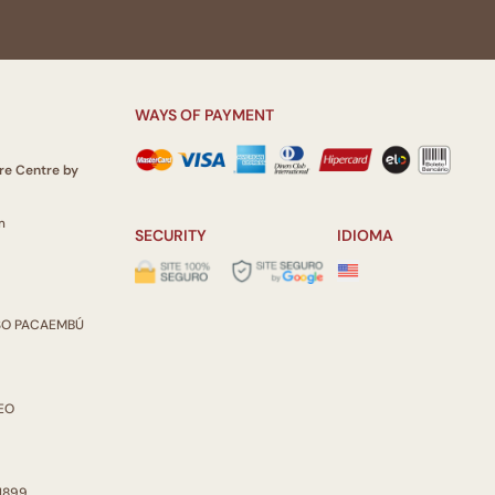
WAYS OF PAYMENT
re Centre by
m
SECURITY
IDIOMA
ISO PACAEMBÚ
REO
 1899