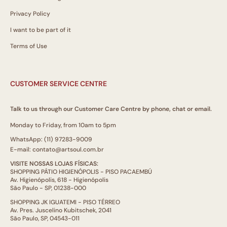
Privacy Policy
I want to be part of it
Terms of Use
CUSTOMER SERVICE CENTRE
Talk to us through our Customer Care Centre by phone, chat or email.
Monday to Friday, from 10am to 5pm
WhatsApp: (11) 97283-9009
E-mail: contato@artsoul.com.br
VISITE NOSSAS LOJAS FÍSICAS:
SHOPPING PÁTIO HIGIENÓPOLIS - PISO PACAEMBÚ
Av. Higienópolis, 618 - Higienópolis
São Paulo - SP, 01238-000
SHOPPING JK IGUATEMI - PISO TÉRREO
Av. Pres. Juscelino Kubitschek, 2041
São Paulo, SP, 04543-011