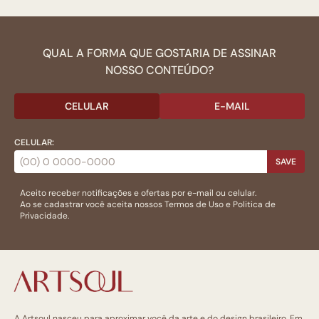
QUAL A FORMA QUE GOSTARIA DE ASSINAR
NOSSO CONTEÚDO?
CELULAR
E-MAIL
CELULAR:
SAVE
Aceito receber notificações e ofertas por e-mail ou celular.
Ao se cadastrar você aceita nossos
Termos de Uso
e
Politica de
Privacidade.
A Artsoul nasceu para aproximar você da arte e do design brasileiro. Em