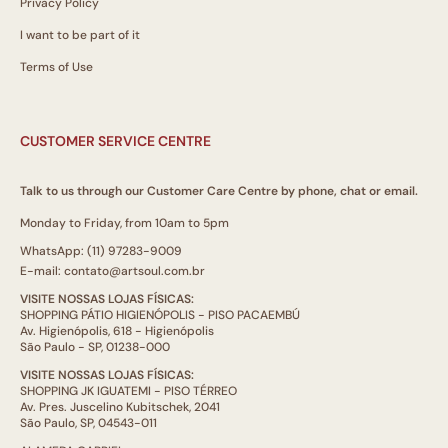
Privacy Policy
I want to be part of it
Terms of Use
CUSTOMER SERVICE CENTRE
Talk to us through our Customer Care Centre by phone, chat or email.
Monday to Friday, from 10am to 5pm
WhatsApp: (11) 97283-9009
E-mail: contato@artsoul.com.br
VISITE NOSSAS LOJAS FÍSICAS:
SHOPPING PÁTIO HIGIENÓPOLIS - PISO PACAEMBÚ
Av. Higienópolis, 618 - Higienópolis
São Paulo - SP, 01238-000
VISITE NOSSAS LOJAS FÍSICAS:
SHOPPING JK IGUATEMI - PISO TÉRREO
Av. Pres. Juscelino Kubitschek, 2041
São Paulo, SP, 04543-011