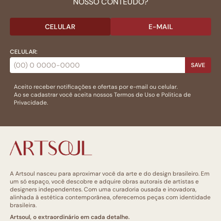
NOSSO CONTEÚDO?
CELULAR
E-MAIL
CELULAR:
SAVE
Aceito receber notificações e ofertas por e-mail ou celular.
Ao se cadastrar você aceita nossos
Termos de Uso
e
Politica de
Privacidade.
A Artsoul nasceu para aproximar você da arte e do design brasileiro. Em
um só espaço, você descobre e adquire obras autorais de artistas e
designers independentes. Com uma curadoria ousada e inovadora,
alinhada à estética contemporânea, oferecemos peças com identidade
brasileira.
Artsoul, o extraordinário em cada detalhe.