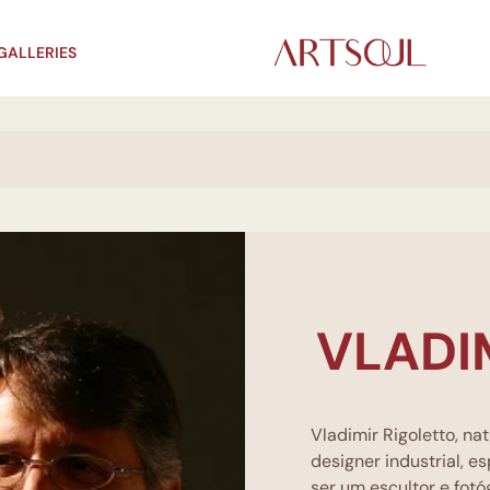
GALLERIES
VLADI
Vladimir Rigoletto, nat
designer industrial, 
ser um escultor e fot