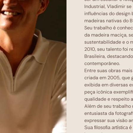
Industrial, Vladimir s
influências do design 
madeiras nativas do Br
Seu trabalho é conhec
da madeira maciça, s
sustentabilidade e o 
2010, seu talento foi
Brasileira, destacando
contemporâneo.
Entre suas obras mais 
criada em 2005, que g
exibida em diversas e
peça icônica exemplif
qualidade e respeito 
Além de seu trabalho 
entusiasta da fotograf
expressar sua visão ar
Sua filosofia artística