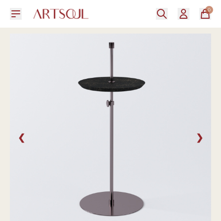
0
❮
❯