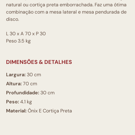
natural ou cortiça preta emborrachada. Faz uma ótima
combinação com a mesa lateral e mesa pendurada de
disco.
L 30 x A 70 x P 30
Peso 3.5 kg
DIMENSÕES & DETALHES
Largura:
30 cm
Altura:
70 cm
Profundidade:
30 cm
Peso:
4.1 kg
Material:
Ônix E Cortiça Preta