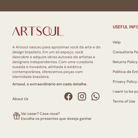
USEFUL IN
Help
A Artsoul nasceu para aproximar você da arte e do
design brasileiro. Em um só espaço, você
Consultoria P
descobre e adquire obras autorais de artistas e
designers independentes. Com uma curadoria
Returns Policy
ousada e inovadora, alinhada à estética
contemporânea, oferecemos peças com
Política de En
identidade brasileira.
Privacy Policy
Artsoul, o extraordinário em cada detalhe.
I want to be pa
About Us
Terms of Use
Vai casar? Casa nova?
Escolha os presentes que deseja ganhar