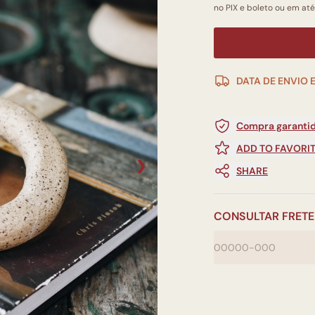
no PIX e boleto ou em até
DATA DE ENVIO 
Compra garantid
ADD TO FAVORI
❯
SHARE
CONSULTAR FRETE