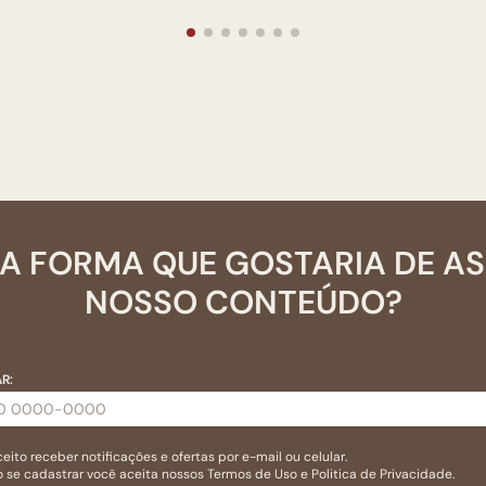
A FORMA QUE GOSTARIA DE A
NOSSO CONTEÚDO?
R:
eito receber notificações e ofertas por e-mail ou celular.
 se cadastrar você aceita nossos
Termos de Uso
e
Politica de Privacidade.