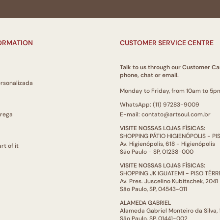
FORMATION
CUSTOMER SERVICE CENTRE
Talk to us through our Customer Ca
phone, chat or email.
ersonalizada
Monday to Friday, from 10am to 5p
WhatsApp: (11) 97283-9009
trega
E-mail: contato@artsoul.com.br
VISITE NOSSAS LOJAS FÍSICAS:
SHOPPING PÁTIO HIGIENÓPOLIS - P
Av. Higienópolis, 618 - Higienópolis
rt of it
São Paulo - SP, 01238-000
VISITE NOSSAS LOJAS FÍSICAS:
SHOPPING JK IGUATEMI - PISO TÉR
Av. Pres. Juscelino Kubitschek, 2041
São Paulo, SP, 04543-011
ALAMEDA GABRIEL
Alameda Gabriel Monteiro da Silva,
São Paulo, SP, 01441-002