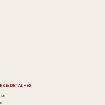
ES & DETALHES
 cm
cm