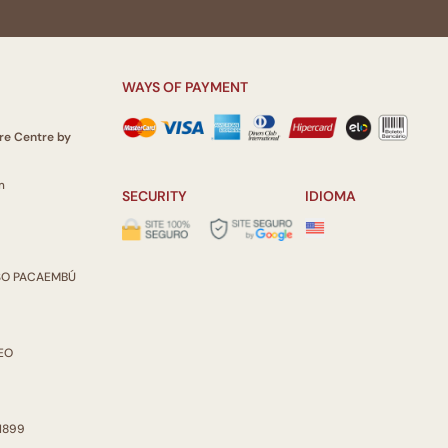
WAYS OF PAYMENT
re Centre by
m
SECURITY
IDIOMA
ISO PACAEMBÚ
REO
 1899