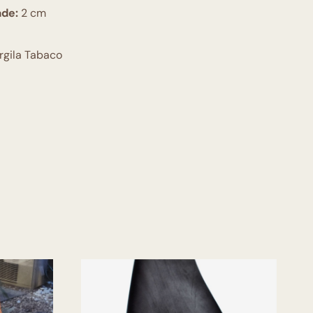
ade:
2 cm
rgila Tabaco