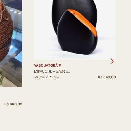
VASO JATOBÁ P
V
ESPAÇO JK + GABRIEL
E
VASOS / POTES
R$ 849,00
V
R$ 860,00