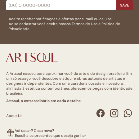
SAVE
Aceito receber notificações e ofertas por e-mail ou celular.
Ao se cadastrar você aceita nossos
Termos de Uso
e
Politica de
Privacidade.
A Artsoul nasceu para aproximar você da arte e do design brasileiro. Em
um só espaço, você descobre e adquire obras autorais de artistas e
designers independentes. Com uma curadoria ousada e inovadora,
alinhada à estética contemporânea, oferecemos peças com identidade
brasileira.
Artsoul, o extraordinário em cada detalhe.
About Us
Vai casar? Casa nova?
Escolha os presentes que deseja ganhar