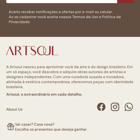
Aceito receber notificações e ofertas por e-mail ou celular.
Ao se cadastrar você aceita nossos
Termos de Uso
e
Politica de
Privacidade.
A Artsoul nasceu para aproximar você da arte e do design brasileiro. Em
um só espaço, você descobre e adquire obras autorais de artistas e
designers independentes. Com uma curadoria ousada e inovadora,
alinhada à estética contemporânea, oferecemos peças com identidade
brasileira.
Artsoul, o extraordinário em cada detalhe.
About Us
Vai casar? Casa nova?
Escolha os presentes que deseja ganhar