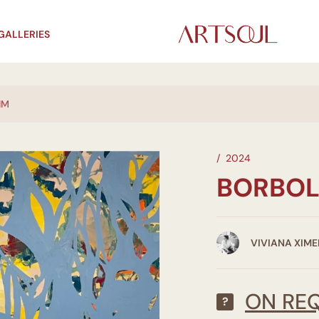
GALLERIES
IM
/
2024
BORBOL
VIVIANA XIME
ON RE
?