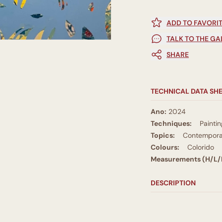
ADD TO FAVORI
TALK TO THE GA
SHARE
TECHNICAL DATA SH
Ano:
2024
Techniques:
Paintin
Topics:
Contempora
Colours:
Colorido
Measurements (H/L/
DESCRIPTION