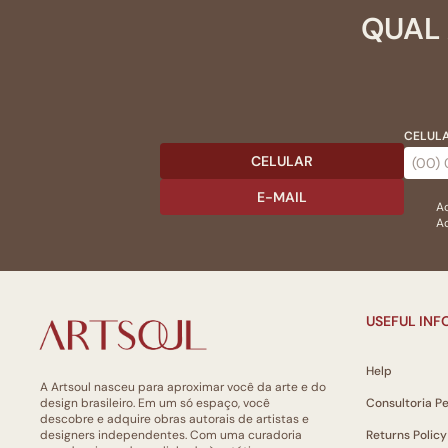
QUAL 
CELULA
CELULAR
E-MAIL
Ac
Ao
USEFUL IN
Help
A Artsoul nasceu para aproximar você da arte e do
design brasileiro. Em um só espaço, você
Consultoria P
descobre e adquire obras autorais de artistas e
designers independentes. Com uma curadoria
Returns Policy