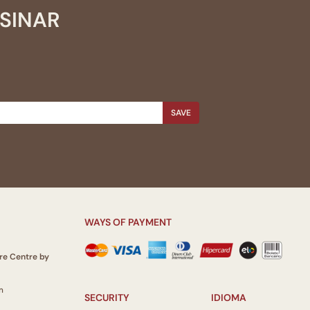
SSINAR
SAVE
WAYS OF PAYMENT
re Centre by
m
SECURITY
IDIOMA