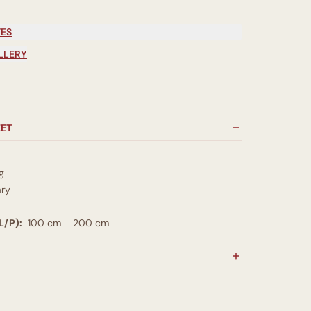
TES
LLERY
EET
g
ry
L/P):
100 cm
200 cm