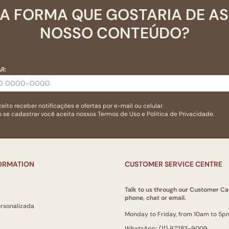
A FORMA QUE GOSTARIA DE A
NOSSO CONTEÚDO?
R:
eito receber notificações e ofertas por e-mail ou celular.
 se cadastrar você aceita nossos
Termos de Uso
e
Politica de Privacidade.
FORMATION
CUSTOMER SERVICE CENTRE
Talk to us through our Customer Ca
phone, chat or email.
ersonalizada
Monday to Friday, from 10am to 5p
WhatsApp: (11) 97283-9009