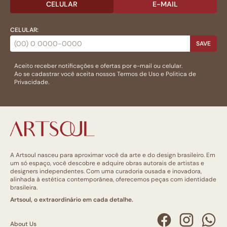
CELULAR
E-MAIL
CELULAR:
SAVE
Aceito receber notificações e ofertas por e-mail ou celular.
Ao se cadastrar você aceita nossos
Termos de Uso
e
Politica de
Privacidade.
A Artsoul nasceu para aproximar você da arte e do design brasileiro. Em
um só espaço, você descobre e adquire obras autorais de artistas e
designers independentes. Com uma curadoria ousada e inovadora,
alinhada à estética contemporânea, oferecemos peças com identidade
brasileira.
Artsoul, o extraordinário em cada detalhe.
About Us