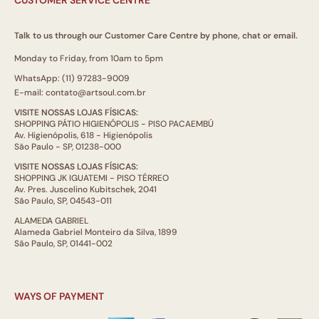
CUSTOMER SERVICE CENTRE
Talk to us through our Customer Care Centre by phone, chat or email.
Monday to Friday, from 10am to 5pm
WhatsApp: (11) 97283-9009
E-mail: contato@artsoul.com.br
VISITE NOSSAS LOJAS FÍSICAS:
SHOPPING PÁTIO HIGIENÓPOLIS - PISO PACAEMBÚ
Av. Higienópolis, 618 - Higienópolis
São Paulo - SP, 01238-000
VISITE NOSSAS LOJAS FÍSICAS:
SHOPPING JK IGUATEMI - PISO TÉRREO
Av. Pres. Juscelino Kubitschek, 2041
São Paulo, SP, 04543-011
ALAMEDA GABRIEL
Alameda Gabriel Monteiro da Silva, 1899
São Paulo, SP, 01441-002
WAYS OF PAYMENT