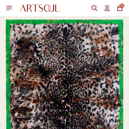
0
❮
❯