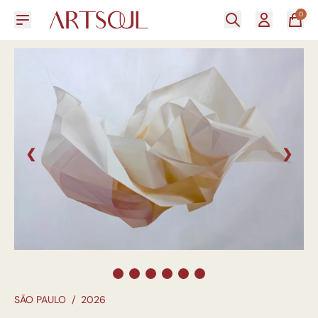
0
❮
❯
SÃO PAULO
/
2026