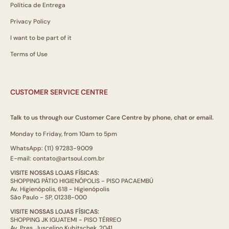
Política de Entrega
Privacy Policy
I want to be part of it
Terms of Use
CUSTOMER SERVICE CENTRE
Talk to us through our Customer Care Centre by phone, chat or email.
Monday to Friday, from 10am to 5pm
WhatsApp: (11) 97283-9009
E-mail: contato@artsoul.com.br
VISITE NOSSAS LOJAS FÍSICAS:
SHOPPING PÁTIO HIGIENÓPOLIS - PISO PACAEMBÚ
Av. Higienópolis, 618 - Higienópolis
São Paulo - SP, 01238-000
VISITE NOSSAS LOJAS FÍSICAS:
SHOPPING JK IGUATEMI - PISO TÉRREO
Av. Pres. Juscelino Kubitschek, 2041