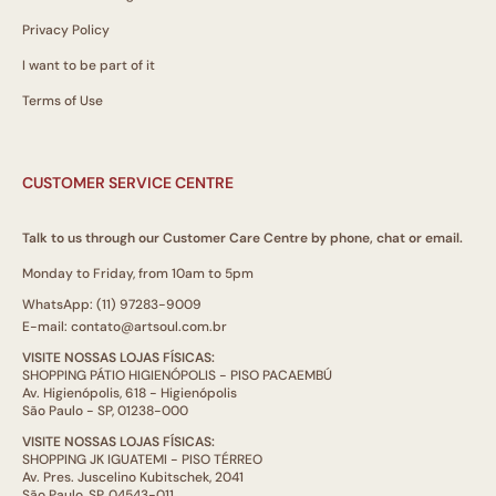
Privacy Policy
I want to be part of it
Terms of Use
CUSTOMER SERVICE CENTRE
Talk to us through our Customer Care Centre by phone, chat or email.
Monday to Friday, from 10am to 5pm
WhatsApp: (11) 97283-9009
E-mail: contato@artsoul.com.br
VISITE NOSSAS LOJAS FÍSICAS:
SHOPPING PÁTIO HIGIENÓPOLIS - PISO PACAEMBÚ
Av. Higienópolis, 618 - Higienópolis
São Paulo - SP, 01238-000
VISITE NOSSAS LOJAS FÍSICAS:
SHOPPING JK IGUATEMI - PISO TÉRREO
Av. Pres. Juscelino Kubitschek, 2041
São Paulo, SP, 04543-011