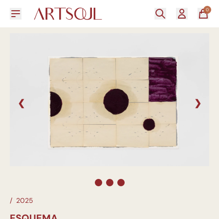
0
❮
❯
/
2025
ESQUEMA