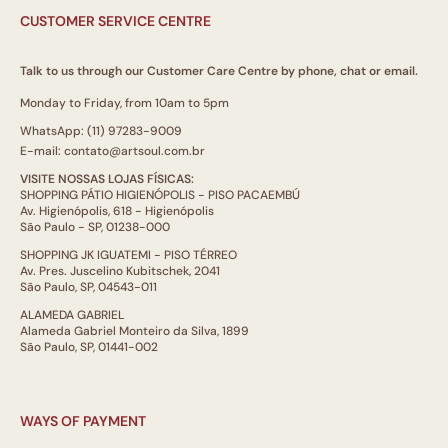
CUSTOMER SERVICE CENTRE
Talk to us through our Customer Care Centre by phone, chat or email.
Monday to Friday, from 10am to 5pm
WhatsApp: (11) 97283-9009
E-mail: contato@artsoul.com.br
VISITE NOSSAS LOJAS FÍSICAS:
SHOPPING PÁTIO HIGIENÓPOLIS - PISO PACAEMBÚ
Av. Higienópolis, 618 - Higienópolis
São Paulo - SP, 01238-000
SHOPPING JK IGUATEMI - PISO TÉRREO
Av. Pres. Juscelino Kubitschek, 2041
São Paulo, SP, 04543-011
ALAMEDA GABRIEL
Alameda Gabriel Monteiro da Silva, 1899
São Paulo, SP, 01441-002
WAYS OF PAYMENT