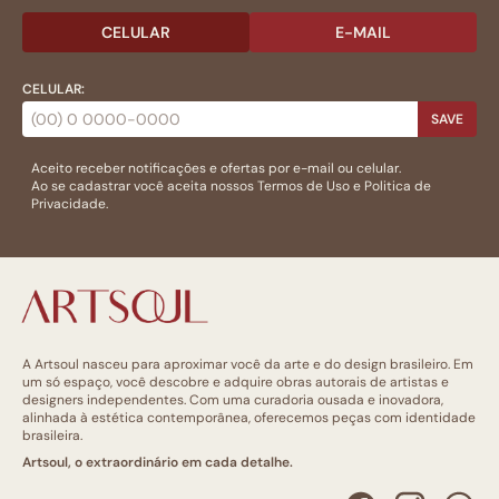
CELULAR
E-MAIL
CELULAR:
SAVE
Aceito receber notificações e ofertas por e-mail ou celular.
Ao se cadastrar você aceita nossos
Termos de Uso
e
Politica de
Privacidade.
A Artsoul nasceu para aproximar você da arte e do design brasileiro. Em
um só espaço, você descobre e adquire obras autorais de artistas e
designers independentes. Com uma curadoria ousada e inovadora,
alinhada à estética contemporânea, oferecemos peças com identidade
brasileira.
Artsoul, o extraordinário em cada detalhe.