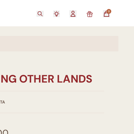
0
ING OTHER LANDS
STA
00