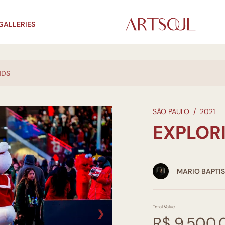
GALLERIES
NDS
SÃO PAULO
/
2021
EXPLOR
MARIO BAPTI
Total Value
❯
R$ 9.500,