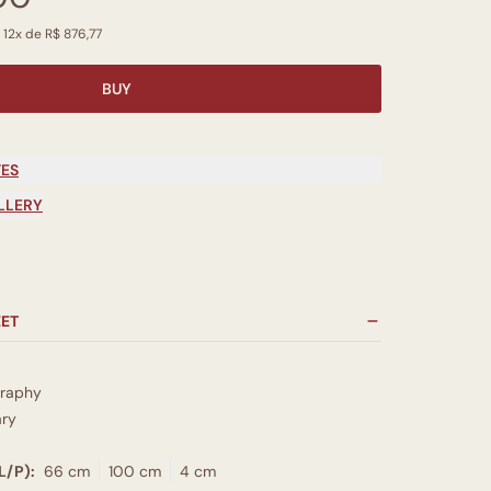
 12x de R$ 876,77
BUY
TES
LLERY
EET
graphy
ry
L/P):
66 cm
100 cm
4 cm