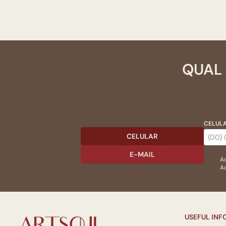
QUAL 
CELULA
CELULAR
E-MAIL
Ac
Ao
USEFUL IN