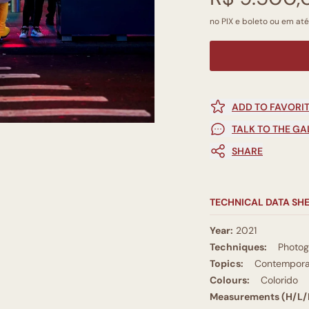
no PIX e boleto ou em até
ADD TO FAVORI
TALK TO THE GA
SHARE
TECHNICAL DATA SH
Year:
2021
Techniques:
Photo
Topics:
Contempora
Colours:
Colorido
Measurements (H/L/