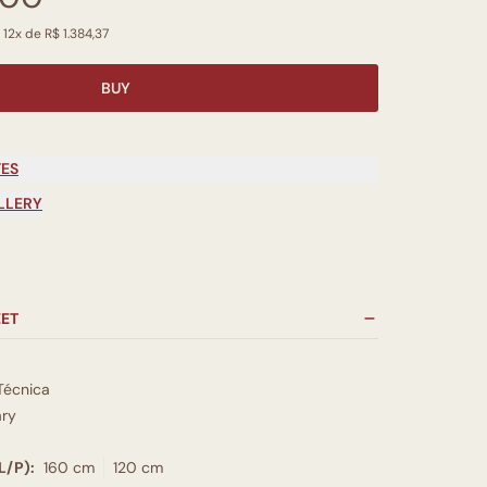
 12x de R$ 1.384,37
BUY
TES
LLERY
EET
Técnica
ry
L/P):
160 cm
120 cm