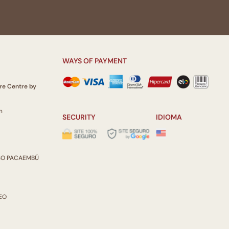
WAYS OF PAYMENT
re Centre by
m
SECURITY
IDIOMA
ISO PACAEMBÚ
REO