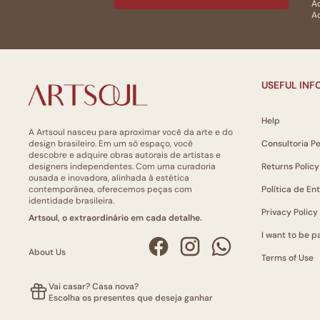
Ac
Ao
USEFUL IN
Help
A Artsoul nasceu para aproximar você da arte e do
design brasileiro. Em um só espaço, você
Consultoria P
descobre e adquire obras autorais de artistas e
designers independentes. Com uma curadoria
Returns Policy
ousada e inovadora, alinhada à estética
contemporânea, oferecemos peças com
Política de En
identidade brasileira.
Privacy Policy
Artsoul, o extraordinário em cada detalhe.
I want to be pa
About Us
Terms of Use
Vai casar? Casa nova?
Escolha os presentes que deseja ganhar