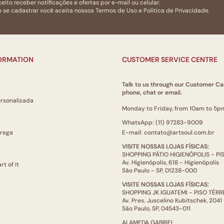
eito receber notificações e ofertas por e-mail ou celular.
 se cadastrar você aceita nossos
Termos de Uso
e
Politica de Privacidade.
FORMATION
CUSTOMER SERVICE CENTRE
Talk to us through our Customer Ca
phone, chat or email.
ersonalizada
Monday to Friday, from 10am to 5p
WhatsApp: (11) 97283-9009
trega
E-mail: contato@artsoul.com.br
VISITE NOSSAS LOJAS FÍSICAS:
SHOPPING PÁTIO HIGIENÓPOLIS - P
Av. Higienópolis, 618 - Higienópolis
rt of it
São Paulo - SP, 01238-000
VISITE NOSSAS LOJAS FÍSICAS:
SHOPPING JK IGUATEMI - PISO TÉR
Av. Pres. Juscelino Kubitschek, 2041
São Paulo, SP, 04543-011
ALAMEDA GABRIEL