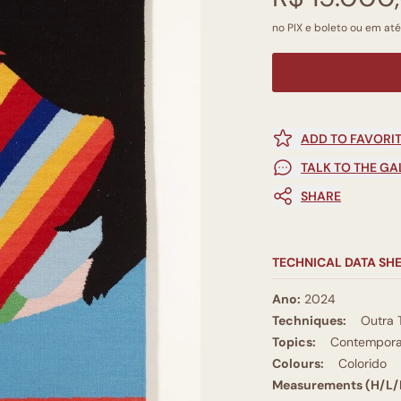
no PIX e boleto ou em até
ADD TO FAVORI
TALK TO THE GA
SHARE
TECHNICAL DATA SH
Ano:
2024
Techniques:
Outra 
Topics:
Contempora
Colours:
Colorido
Measurements (H/L/