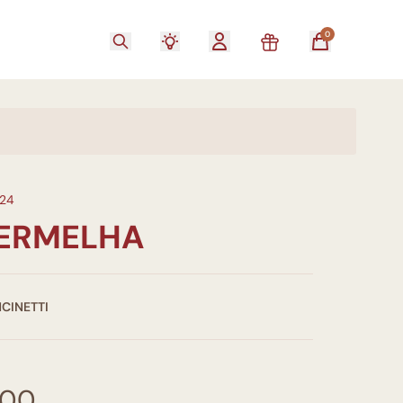
0
24
VERMELHA
CINETTI
,00