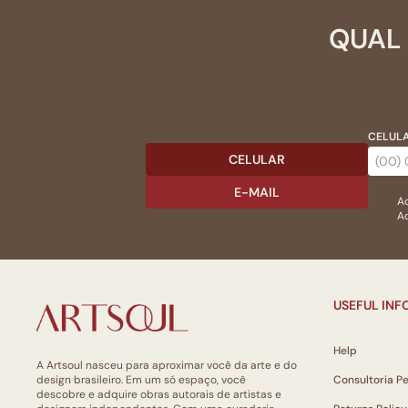
QUAL 
CELULA
CELULAR
E-MAIL
Ac
Ao
USEFUL IN
Help
A Artsoul nasceu para aproximar você da arte e do
design brasileiro. Em um só espaço, você
Consultoria P
descobre e adquire obras autorais de artistas e