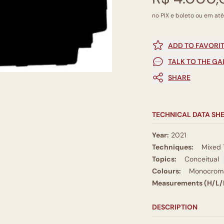
no PIX e boleto ou em até
ADD TO FAVORI
TALK TO THE GA
SHARE
TECHNICAL DATA SH
Year:
2021
Techniques:
Mixed 
Topics:
Conceitual
Colours:
Monocromá
Measurements (H/L/
DESCRIPTION