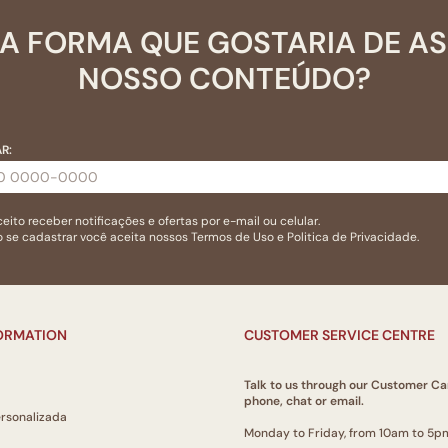
A FORMA QUE GOSTARIA DE A
NOSSO CONTEÚDO?
R:
eito receber notificações e ofertas por e-mail ou celular.
 se cadastrar você aceita nossos
Termos de Uso
e
Politica de Privacidade.
FORMATION
CUSTOMER SERVICE CENTRE
Talk to us through our Customer Ca
phone, chat or email.
ersonalizada
Monday to Friday, from 10am to 5p