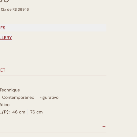
 12x de R$ 369,16
TES
LLERY
EET
Technique
Contemporâneo
Figurativo
tico
L/P):
46 cm
76 cm