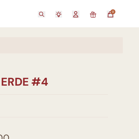
0
 ERDE #4
00