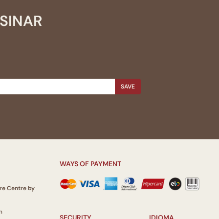
SSINAR
SAVE
WAYS OF PAYMENT
re Centre by
m
SECURITY
IDIOMA