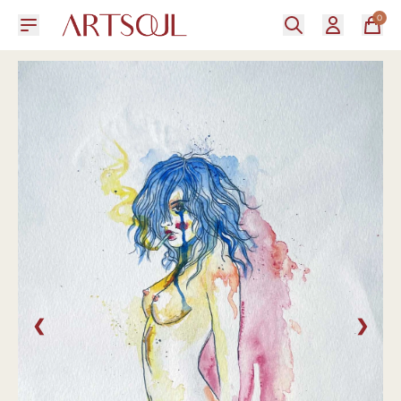
0
❮
❯