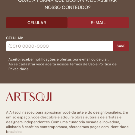
QUAL A FORMA QUE GOSTARIA DE ASSINAR
NOSSO CONTEÚDO?
CELULAR
E-MAIL
CELULAR:
SAVE
Aceito receber notificações e ofertas por e-mail ou celular.
Ao se cadastrar você aceita nossos
Termos de Uso
e
Politica de
Privacidade.
A Artsoul nasceu para aproximar você da arte e do design brasileiro. Em
um só espaço, você descobre e adquire obras autorais de artistas e
designers independentes. Com uma curadoria ousada e inovadora,
alinhada à estética contemporânea, oferecemos peças com identidade
brasileira.