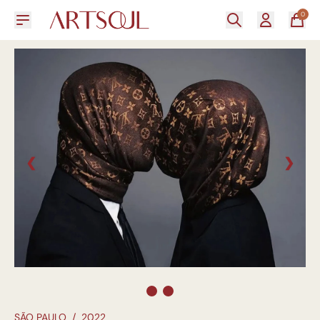
0
❮
❯
SÃO PAULO
/
2022