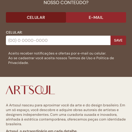
NOSSO CONTEÚDO?
CELULAR
E-MAIL
CELULAR:
SAVE
Aceito receber notificações e ofertas por e-mail ou celular.
Ao se cadastrar você aceita nossos
Termos de Uso
e
Politica de
Privacidade.
A Artsoul nasceu para aproximar você da arte e do design brasileiro. Em
um só espaço, você descobre e adquire obras autorais de artistas e
designers independentes. Com uma curadoria ousada e inovadora,
alinhada à estética contemporânea, oferecemos peças com identidade
brasileira.
Artsoul, o extraordinário em cada detalhe.