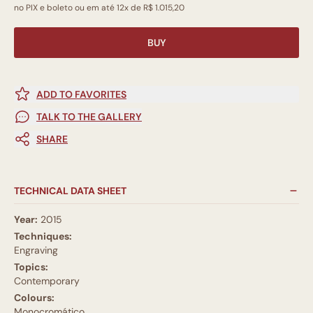
no PIX e boleto ou em até 12x de R$ 1.015,20
BUY
ADD TO FAVORITES
TALK TO THE GALLERY
SHARE
TECHNICAL DATA SHEET
Year:
2015
Techniques:
Engraving
Topics:
Contemporary
Colours:
Monocromático