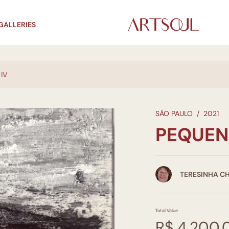
GALLERIES
IV
SÃO PAULO
/
2021
PEQUEN
TERESINHA CH
Total Value
R$ 4.200,