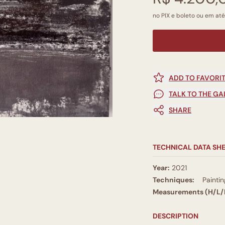
no PIX e boleto ou em até
ADD TO FAVORI
TALK TO THE GA
SHARE
TECHNICAL DATA SH
Year:
2021
Techniques:
Paintin
Measurements (H/L/
DESCRIPTION