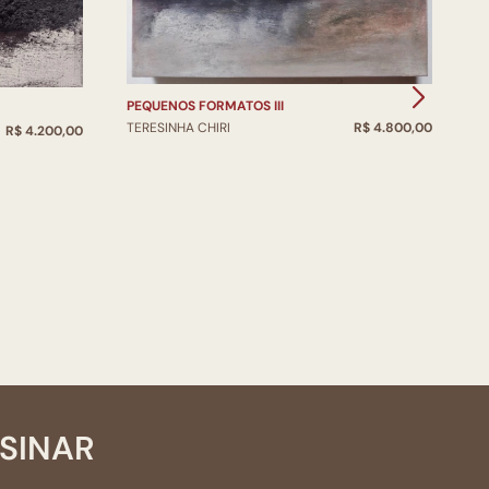
P
PEQUENOS FORMATOS III
T
TERESINHA CHIRI
R$ 4.800,00
R$ 4.200,00
SSINAR