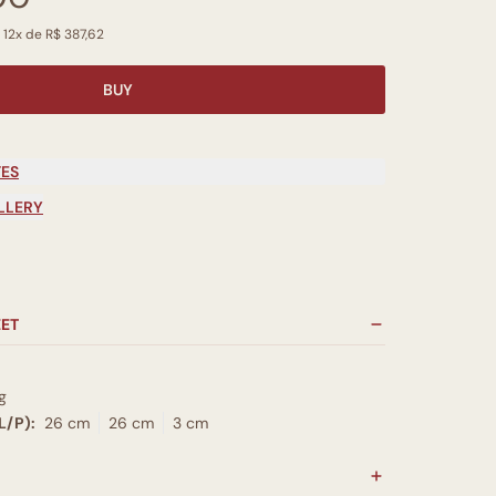
 12x de R$ 387,62
BUY
TES
LLERY
EET
g
L/P):
26 cm
26 cm
3 cm