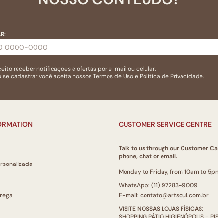
R:
eito receber notificações e ofertas por e-mail ou celular.
 se cadastrar você aceita nossos
Termos de Uso
e
Politica de Privacidade.
FORMATION
CUSTOMER SERVICE CENTRE
Talk to us through our Customer Ca
phone, chat or email.
ersonalizada
Monday to Friday, from 10am to 5p
WhatsApp: (11) 97283-9009
trega
E-mail: contato@artsoul.com.br
VISITE NOSSAS LOJAS FÍSICAS:
SHOPPING PÁTIO HIGIENÓPOLIS - P