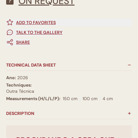
ON REQUEST
?
ADD TO FAVORITES
TALK TO THE GALLERY
SHARE
TECHNICAL DATA SHEET
Ano:
2026
Techniques:
Outra Técnica
Measurements (H/L/L/P):
150 cm
100 cm
4 cm
DESCRIPTION