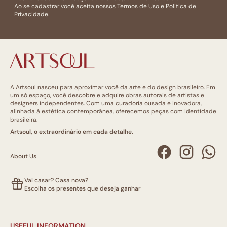
Ao se cadastrar você aceita nossos
Termos de Uso
e
Politica de
Privacidade.
A Artsoul nasceu para aproximar você da arte e do design brasileiro. Em
um só espaço, você descobre e adquire obras autorais de artistas e
designers independentes. Com uma curadoria ousada e inovadora,
alinhada à estética contemporânea, oferecemos peças com identidade
brasileira.
Artsoul, o extraordinário em cada detalhe.
About Us
Vai casar? Casa nova?
Escolha os presentes que deseja ganhar
USEFUL INFORMATION