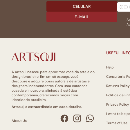
CELULAR
E-MAIL
Ac
Ao
USEFUL IN
Help
A Artsoul nasceu para aproximar você da arte e do
design brasileiro. Em um só espaço, você
Consultoria P
descobre e adquire obras autorais de artistas e
designers independentes. Com uma curadoria
Returns Policy
ousada e inovadora, alinhada à estética
contemporânea, oferecemos peças com
Política de En
identidade brasileira.
Privacy Policy
Artsoul, o extraordinário em cada detalhe.
I want to be pa
About Us
Terms of Use