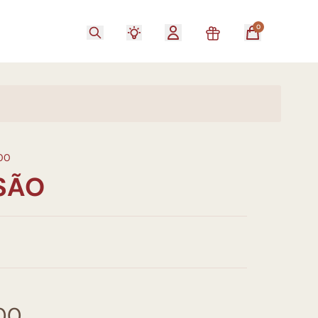
0
00
SÃO
00