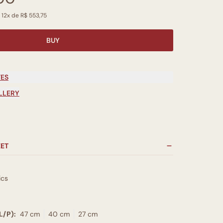
 12x de R$ 553,75
BUY
TES
LLERY
EET
ics
L/P):
47 cm
40 cm
27 cm