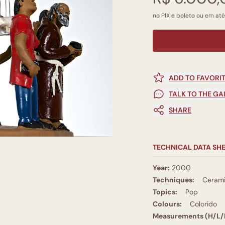
no PIX e boleto ou em até
ADD TO FAVORI
TALK TO THE GA
SHARE
TECHNICAL DATA SH
Year:
2000
Techniques:
Ceram
Topics:
Pop
Colours:
Colorido
Measurements (H/L/