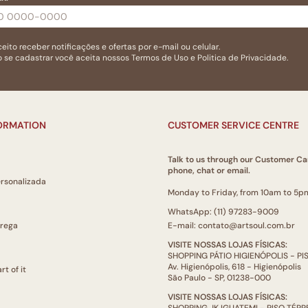
eito receber notificações e ofertas por e-mail ou celular.
 se cadastrar você aceita nossos
Termos de Uso
e
Politica de Privacidade.
FORMATION
CUSTOMER SERVICE CENTRE
Talk to us through our Customer Ca
phone, chat or email.
ersonalizada
Monday to Friday, from 10am to 5p
WhatsApp: (11) 97283-9009
trega
E-mail: contato@artsoul.com.br
VISITE NOSSAS LOJAS FÍSICAS:
SHOPPING PÁTIO HIGIENÓPOLIS - P
Av. Higienópolis, 618 - Higienópolis
rt of it
São Paulo - SP, 01238-000
VISITE NOSSAS LOJAS FÍSICAS:
SHOPPING JK IGUATEMI - PISO TÉR