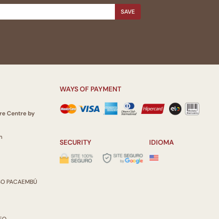
SAVE
WAYS OF PAYMENT
re Centre by
m
SECURITY
IDIOMA
ISO PACAEMBÚ
REO