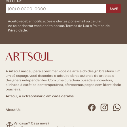
CELULAR:
SAVE
Aceito receber notificações e ofertas por e-mail ou celular.
Ao se cadastrar você aceita nossos
Termos de Uso
e
Politica de
Privacidade.
A Artsoul nasceu para aproximar você da arte e do design brasileiro. Em
um só espaço, você descobre e adquire obras autorais de artistas e
designers independentes. Com uma curadoria ousada e inovadora,
alinhada à estética contemporânea, oferecemos peças com identidade
brasileira.
Artsoul, o extraordinário em cada detalhe.
About Us
Vai casar? Casa nova?