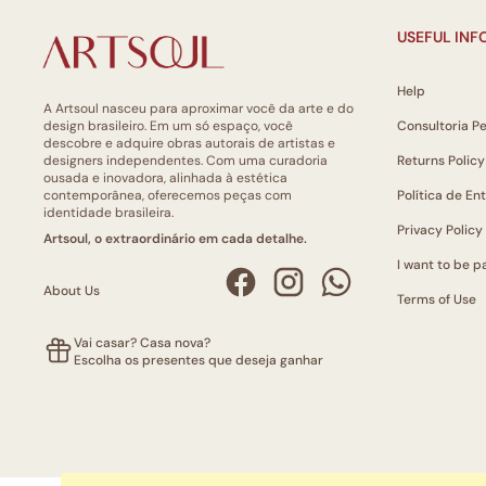
USEFUL IN
Help
A Artsoul nasceu para aproximar você da arte e do
design brasileiro. Em um só espaço, você
Consultoria P
descobre e adquire obras autorais de artistas e
designers independentes. Com uma curadoria
Returns Policy
ousada e inovadora, alinhada à estética
contemporânea, oferecemos peças com
Política de En
identidade brasileira.
Privacy Policy
Artsoul, o extraordinário em cada detalhe.
I want to be pa
About Us
Terms of Use
Vai casar? Casa nova?
Escolha os presentes que deseja ganhar