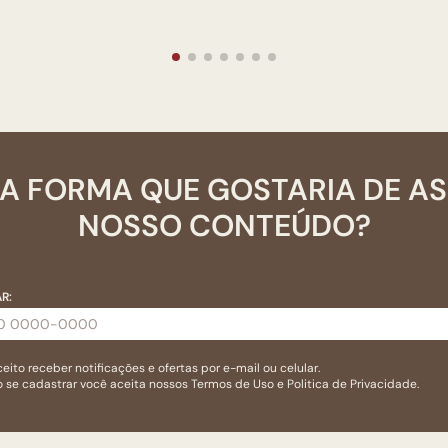
A FORMA QUE GOSTARIA DE A
NOSSO CONTEÚDO?
R:
eito receber notificações e ofertas por e-mail ou celular.
 se cadastrar você aceita nossos
Termos de Uso
e
Politica de Privacidade.