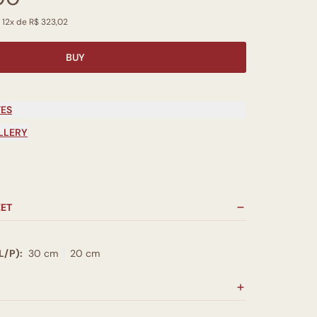
 12x de R$ 323,02
BUY
TES
LLERY
EET
L/P):
30 cm
20 cm