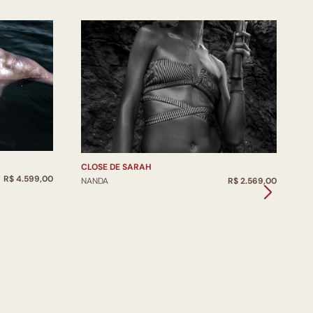
T
N
CLOSE DE SARAH
R$ 4.599,00
NANDA
R$ 2.569,00