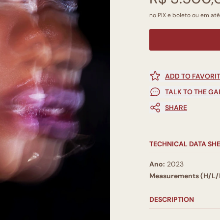
no PIX e boleto ou em até
ADD TO FAVORI
TALK TO THE GA
SHARE
TECHNICAL DATA SH
Ano:
2023
Measurements (H/L/
DESCRIPTION