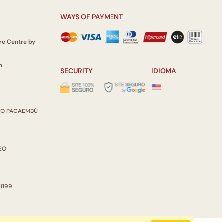
WAYS OF PAYMENT
re Centre by
m
SECURITY
IDIOMA
ISO PACAEMBÚ
REO
 1899