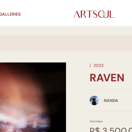
GALLERIES
/
2023
RAVEN
NANDA
Total Value
R$ 3.500,