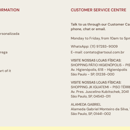
FORMATION
CUSTOMER SERVICE CENTRE
Talk to us through our Customer Ca
phone, chat or email.
ersonalizada
Monday to Friday, from 10am to 5p
WhatsApp: (11) 97283-9009
trega
E-mail: contato@artsoul.com.br
VISITE NOSSAS LOJAS FÍSICAS:
SHOPPING PÁTIO HIGIENÓPOLIS - P
Av. Higienópolis, 618 - Higienópolis
rt of it
São Paulo - SP, 01238-000
VISITE NOSSAS LOJAS FÍSICAS:
SHOPPING JK IGUATEMI - PISO TÉR
Av. Pres. Juscelino Kubitschek, 2041
São Paulo, SP, 04543-011
ALAMEDA GABRIEL
Alameda Gabriel Monteiro da Silva,
São Paulo, SP, 01441-002