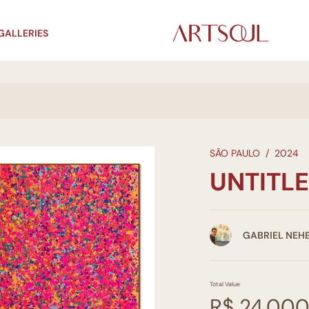
GALLERIES
SÃO PAULO
/
2024
UNTITL
GABRIEL NEH
Total Value
R$ 24.000