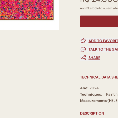
no PIX e boleto ou em até
ADD TO FAVORI
TALK TO THE GA
SHARE
TECHNICAL DATA SH
Ano:
2024
Techniques:
Paintin
Measurements (H/L/
DESCRIPTION