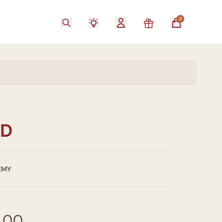
0
ED
EMY
,00