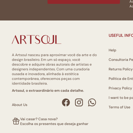
Ac
Ao
USEFUL IN
Help
A Artsoul nasceu para aproximar você da arte e do
design brasileiro. Em um só espaço, você
Consultoria P
descobre e adquire obras autorais de artistas e
designers independentes. Com uma curadoria
Returns Policy
ousada e inovadora, alinhada à estética
contemporânea, oferecemos peças com
Política de En
identidade brasileira.
Privacy Policy
Artsoul, o extraordinário em cada detalhe.
I want to be pa
About Us
Terms of Use
Vai casar? Casa nova?
Escolha os presentes que deseja ganhar