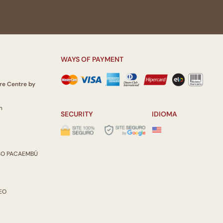
WAYS OF PAYMENT
re Centre by
m
SECURITY
IDIOMA
ISO PACAEMBÚ
REO