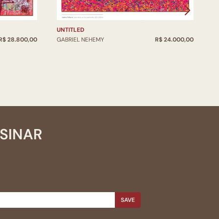
UNTITLED
T
R$ 28.800,00
GABRIEL NEHEMY
R$ 24.000,00
G
SSINAR
SAVE