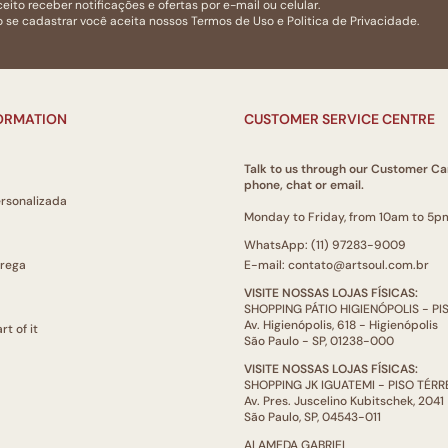
eito receber notificações e ofertas por e-mail ou celular.
 se cadastrar você aceita nossos
Termos de Uso
e
Politica de Privacidade.
FORMATION
CUSTOMER SERVICE CENTRE
Talk to us through our Customer Ca
phone, chat or email.
ersonalizada
Monday to Friday, from 10am to 5p
WhatsApp: (11) 97283-9009
trega
E-mail: contato@artsoul.com.br
VISITE NOSSAS LOJAS FÍSICAS:
SHOPPING PÁTIO HIGIENÓPOLIS - P
Av. Higienópolis, 618 - Higienópolis
rt of it
São Paulo - SP, 01238-000
VISITE NOSSAS LOJAS FÍSICAS:
SHOPPING JK IGUATEMI - PISO TÉR
Av. Pres. Juscelino Kubitschek, 2041
São Paulo, SP, 04543-011
ALAMEDA GABRIEL