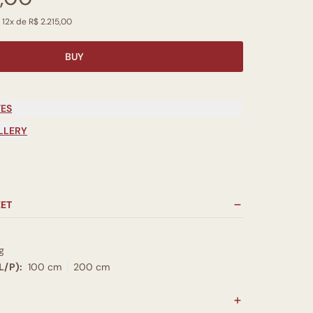
 12x de R$ 2.215,00
BUY
TES
LLERY
EET
g
L/P):
100 cm
200 cm