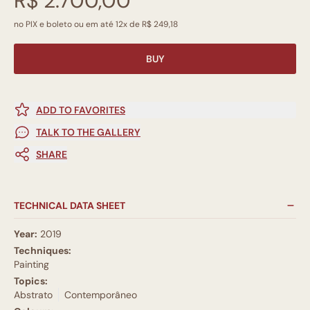
R$ 2.700,00
no PIX e boleto ou em até 12x de R$ 249,18
BUY
ADD TO FAVORITES
TALK TO THE GALLERY
SHARE
TECHNICAL DATA SHEET
Year:
2019
Techniques:
Painting
Topics:
Abstrato
Contemporâneo