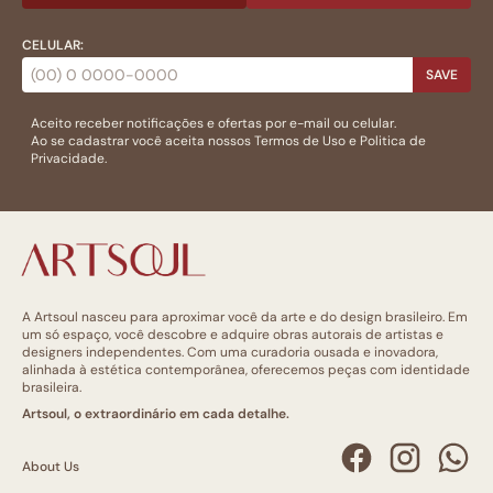
CELULAR:
SAVE
Aceito receber notificações e ofertas por e-mail ou celular.
Ao se cadastrar você aceita nossos
Termos de Uso
e
Politica de
Privacidade.
A Artsoul nasceu para aproximar você da arte e do design brasileiro. Em
um só espaço, você descobre e adquire obras autorais de artistas e
designers independentes. Com uma curadoria ousada e inovadora,
alinhada à estética contemporânea, oferecemos peças com identidade
brasileira.
Artsoul, o extraordinário em cada detalhe.
About Us