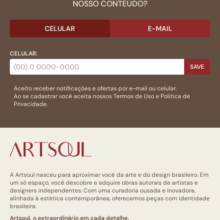
NOSSO CONTEÚDO?
CELULAR
E-MAIL
CELULAR:
SAVE
Aceito receber notificações e ofertas por e-mail ou celular.
Ao se cadastrar você aceita nossos
Termos de Uso
e
Politica de
Privacidade.
A Artsoul nasceu para aproximar você da arte e do design brasileiro. Em
um só espaço, você descobre e adquire obras autorais de artistas e
designers independentes. Com uma curadoria ousada e inovadora,
alinhada à estética contemporânea, oferecemos peças com identidade
brasileira.
Artsoul, o extraordinário em cada detalhe.