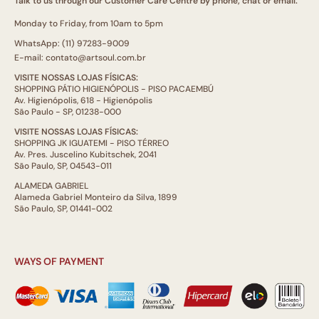
Talk to us through our Customer Care Centre by phone, chat or email.
Monday to Friday, from 10am to 5pm
WhatsApp: (11) 97283-9009
E-mail: contato@artsoul.com.br
VISITE NOSSAS LOJAS FÍSICAS:
SHOPPING PÁTIO HIGIENÓPOLIS - PISO PACAEMBÚ
Av. Higienópolis, 618 - Higienópolis
São Paulo - SP, 01238-000
VISITE NOSSAS LOJAS FÍSICAS:
SHOPPING JK IGUATEMI - PISO TÉRREO
Av. Pres. Juscelino Kubitschek, 2041
São Paulo, SP, 04543-011
ALAMEDA GABRIEL
Alameda Gabriel Monteiro da Silva, 1899
São Paulo, SP, 01441-002
WAYS OF PAYMENT