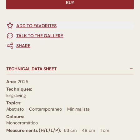
BUY
ADD TO FAVORITES
TALK TO THE GALLERY
SHARE
TECHNICAL DATA SHEET
Ano:
2025
Techniques:
Engraving
Topics:
Abstrato
Contemporâneo
Minimalista
Colours:
Monocromático
Measurements (H/L/L/P):
63 cm
48 cm
1 cm