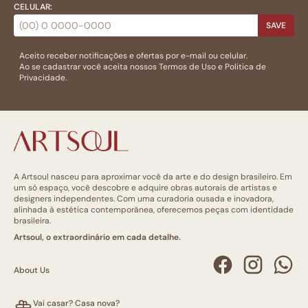
CELULAR:
SAVE
Aceito receber notificações e ofertas por e-mail ou celular.
Ao se cadastrar você aceita nossos
Termos de Uso
e
Politica de
Privacidade.
A Artsoul nasceu para aproximar você da arte e do design brasileiro. Em
um só espaço, você descobre e adquire obras autorais de artistas e
designers independentes. Com uma curadoria ousada e inovadora,
alinhada à estética contemporânea, oferecemos peças com identidade
brasileira.
Artsoul, o extraordinário em cada detalhe.
About Us
Vai casar? Casa nova?