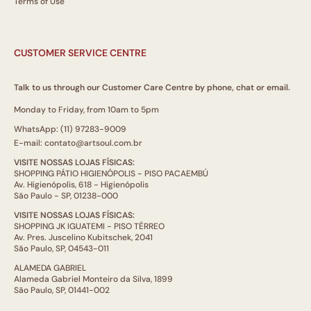
Terms of Use
CUSTOMER SERVICE CENTRE
Talk to us through our Customer Care Centre by phone, chat or email.
Monday to Friday, from 10am to 5pm
WhatsApp: (11) 97283-9009
E-mail: contato@artsoul.com.br
VISITE NOSSAS LOJAS FÍSICAS:
SHOPPING PÁTIO HIGIENÓPOLIS - PISO PACAEMBÚ
Av. Higienópolis, 618 - Higienópolis
São Paulo - SP, 01238-000
VISITE NOSSAS LOJAS FÍSICAS:
SHOPPING JK IGUATEMI - PISO TÉRREO
Av. Pres. Juscelino Kubitschek, 2041
São Paulo, SP, 04543-011
ALAMEDA GABRIEL
Alameda Gabriel Monteiro da Silva, 1899
São Paulo, SP, 01441-002