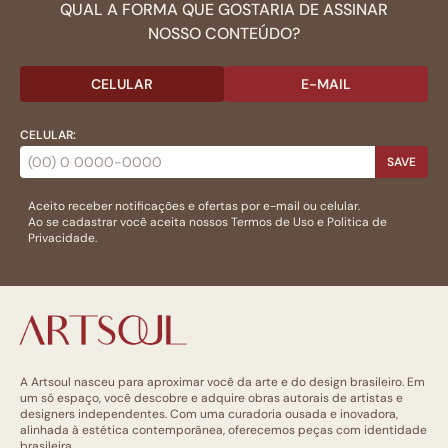
QUAL A FORMA QUE GOSTARIA DE ASSINAR
NOSSO CONTEÚDO?
CELULAR
E-MAIL
CELULAR:
SAVE
Aceito receber notificações e ofertas por e-mail ou celular.
Ao se cadastrar você aceita nossos
Termos de Uso
e
Politica de
Privacidade.
A Artsoul nasceu para aproximar você da arte e do design brasileiro. Em
um só espaço, você descobre e adquire obras autorais de artistas e
designers independentes. Com uma curadoria ousada e inovadora,
alinhada à estética contemporânea, oferecemos peças com identidade
brasileira.