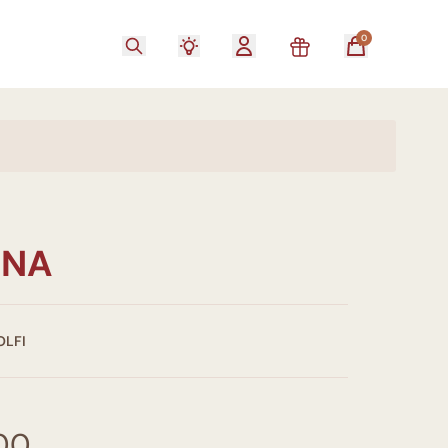
0
UNA
OLFI
00