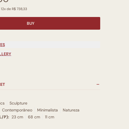
 12x de R$ 738,33
BUY
TES
LLERY
EET
ics
Sculpture
Contemporâneo
Minimalista
Natureza
L/P):
23 cm
68 cm
11 cm