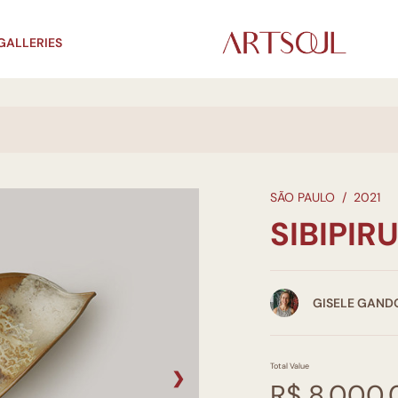
GALLERIES
SÃO PAULO
/
2021
SIBIPIR
GISELE GAND
Total Value
❯
R$ 8.000,