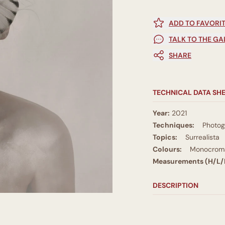
ADD TO FAVORI
TALK TO THE GA
SHARE
TECHNICAL DATA SH
Year:
2021
Techniques:
Photo
Topics:
Surrealista
Colours:
Monocromá
Measurements (H/L/
DESCRIPTION