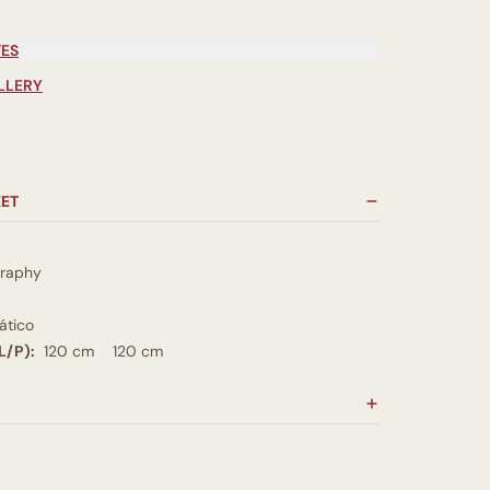
TES
LLERY
EET
graphy
tico
L/P):
120 cm
120 cm