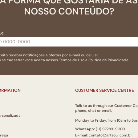
A FORMA QUE GOSTARIA DE A
NOSSO CONTEÚDO?
R:
eito receber notificações e ofertas por e-mail ou celular.
 se cadastrar você aceita nossos
Termos de Uso
e
Politica de Privacidade.
FORMATION
CUSTOMER SERVICE CENTRE
Talk to us through our Customer Ca
phone, chat or email.
ersonalizada
Monday to Friday, from 10am to 5p
WhatsApp: (11) 97283-9009
trega
E-mail: contato@artsoul.com.br