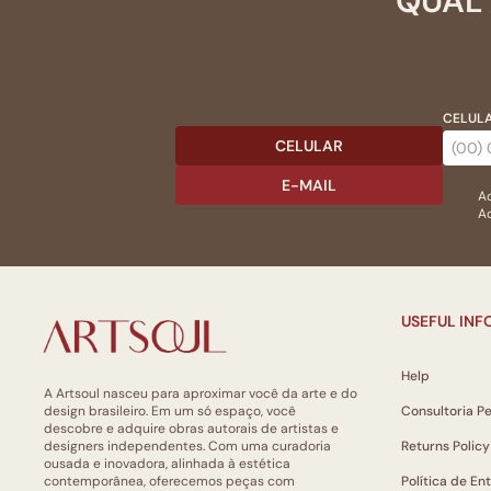
QUAL 
CELULA
CELULAR
E-MAIL
Ac
Ao
USEFUL IN
Help
A Artsoul nasceu para aproximar você da arte e do
design brasileiro. Em um só espaço, você
Consultoria P
descobre e adquire obras autorais de artistas e
designers independentes. Com uma curadoria
Returns Policy
ousada e inovadora, alinhada à estética
contemporânea, oferecemos peças com
Política de En