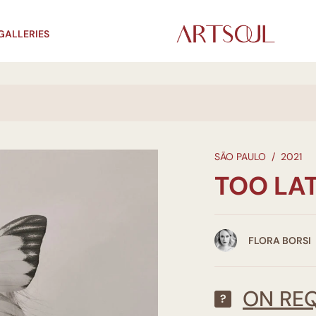
GALLERIES
SÃO PAULO
/
2021
TOO LAT
FLORA BORSI
ON RE
?