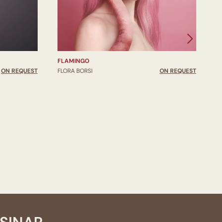
FLAMINGO
ON REQUEST
FLORA BORSI
ON REQUEST
D
F
F