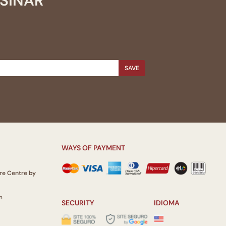
SSINAR
SAVE
WAYS OF PAYMENT
re Centre by
m
SECURITY
IDIOMA