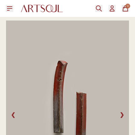
0
❮
❯