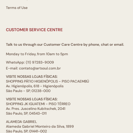
Terms of Use
CUSTOMER SERVICE CENTRE
Talk to us through our Customer Care Centre by phone, chat or email.
Monday to Friday, from 10am to 5pm
WhatsApp: (11) 97283-9009
E-mail: contato@artsoul.com.br
VISITE NOSSAS LOJAS FÍSICAS:
SHOPPING PÁTIO HIGIENÓPOLIS - PISO PACAEMBÚ
Av. Higienópolis, 618 - Higienópolis
São Paulo - SP, 01238-000
VISITE NOSSAS LOJAS FÍSICAS:
SHOPPING JK IGUATEMI - PISO TÉRREO
Av. Pres. Juscelino Kubitschek, 2041
São Paulo, SP, 04543-011
ALAMEDA GABRIEL
Alameda Gabriel Monteiro da Silva, 1899
São Paulo, SP, 01441-002