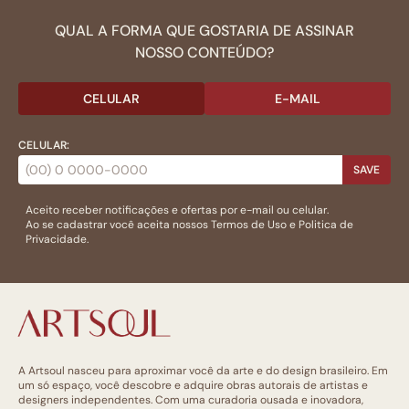
QUAL A FORMA QUE GOSTARIA DE ASSINAR
NOSSO CONTEÚDO?
CELULAR
E-MAIL
CELULAR:
SAVE
Aceito receber notificações e ofertas por e-mail ou celular.
Ao se cadastrar você aceita nossos
Termos de Uso
e
Politica de
Privacidade.
A Artsoul nasceu para aproximar você da arte e do design brasileiro. Em
um só espaço, você descobre e adquire obras autorais de artistas e
designers independentes. Com uma curadoria ousada e inovadora,