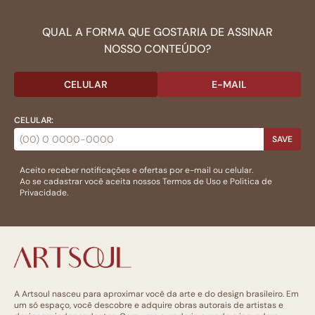
QUAL A FORMA QUE GOSTARIA DE ASSINAR
NOSSO CONTEÚDO?
CELULAR
E-MAIL
CELULAR:
SAVE
Aceito receber notificações e ofertas por e-mail ou celular.
Ao se cadastrar você aceita nossos
Termos de Uso
e
Politica de
Privacidade.
A Artsoul nasceu para aproximar você da arte e do design brasileiro. Em
um só espaço, você descobre e adquire obras autorais de artistas e