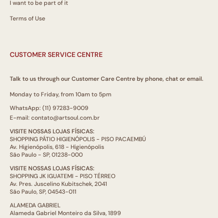
I want to be part of it
Terms of Use
CUSTOMER SERVICE CENTRE
Talk to us through our Customer Care Centre by phone, chat or email.
Monday to Friday, from 10am to 5pm
WhatsApp: (11) 97283-9009
E-mail: contato@artsoul.com.br
VISITE NOSSAS LOJAS FÍSICAS:
SHOPPING PÁTIO HIGIENÓPOLIS - PISO PACAEMBÚ
Av. Higienópolis, 618 - Higienópolis
São Paulo - SP, 01238-000
VISITE NOSSAS LOJAS FÍSICAS:
SHOPPING JK IGUATEMI - PISO TÉRREO
Av. Pres. Juscelino Kubitschek, 2041
São Paulo, SP, 04543-011
ALAMEDA GABRIEL
Alameda Gabriel Monteiro da Silva, 1899