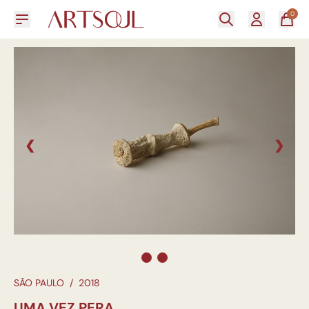
0
❮
❯
SÃO PAULO
/
2018
UMA VEZ PERA