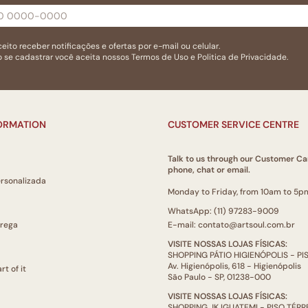
eito receber notificações e ofertas por e-mail ou celular.
 se cadastrar você aceita nossos
Termos de Uso
e
Politica de Privacidade.
FORMATION
CUSTOMER SERVICE CENTRE
Talk to us through our Customer Ca
phone, chat or email.
ersonalizada
Monday to Friday, from 10am to 5p
WhatsApp: (11) 97283-9009
trega
E-mail: contato@artsoul.com.br
VISITE NOSSAS LOJAS FÍSICAS:
SHOPPING PÁTIO HIGIENÓPOLIS - P
Av. Higienópolis, 618 - Higienópolis
rt of it
São Paulo - SP, 01238-000
VISITE NOSSAS LOJAS FÍSICAS:
SHOPPING JK IGUATEMI - PISO TÉR