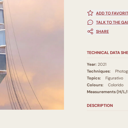
ADD TO FAVORI
TALK TO THE GA
SHARE
TECHNICAL DATA SH
Year:
2021
Techniques:
Photo
Topics:
Figurativo
Colours:
Colorido
Measurements (H/L/
DESCRIPTION