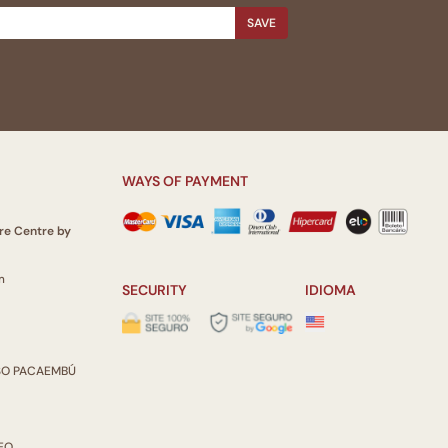
SAVE
WAYS OF PAYMENT
re Centre by
m
SECURITY
IDIOMA
ISO PACAEMBÚ
REO