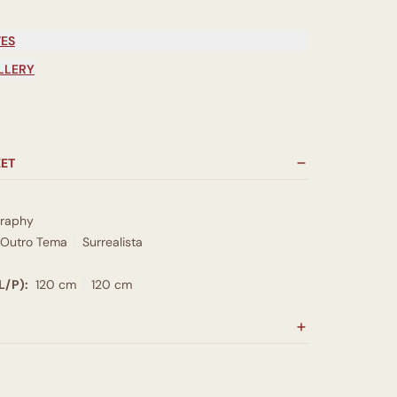
TES
LLERY
EET
graphy
Outro Tema
Surrealista
L/P):
120 cm
120 cm