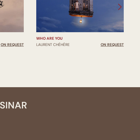
WHO ARE YOU
R
ON REQUEST
LAURENT CHÉHÈRE
ON REQUEST
L
SSINAR