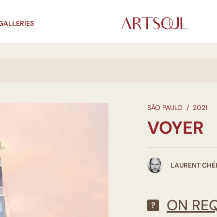
GALLERIES
SÃO PAULO
/
2021
VOYER
LAURENT CHÉ
ON RE
?