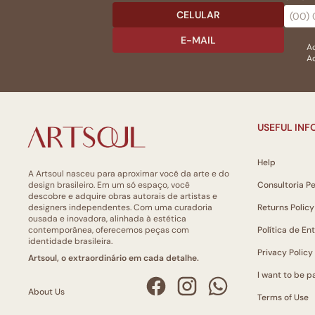
CELULAR
E-MAIL
Ac
Ao
USEFUL IN
Help
A Artsoul nasceu para aproximar você da arte e do
design brasileiro. Em um só espaço, você
Consultoria P
descobre e adquire obras autorais de artistas e
designers independentes. Com uma curadoria
Returns Policy
ousada e inovadora, alinhada à estética
contemporânea, oferecemos peças com
Política de En
identidade brasileira.
Privacy Policy
Artsoul, o extraordinário em cada detalhe.
I want to be pa
About Us
Terms of Use