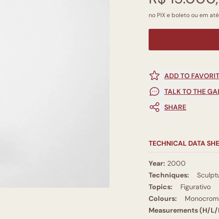
no PIX e boleto ou em até
ADD TO FAVORI
TALK TO THE GA
SHARE
TECHNICAL DATA SH
Year:
2000
Techniques:
Sculpt
Topics:
Figurativo
Colours:
Monocromá
Measurements (H/L/