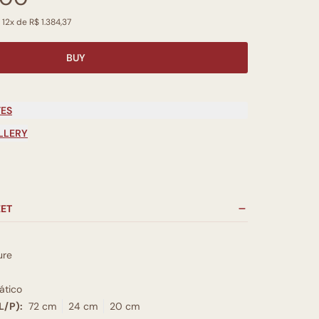
 12x de R$ 1.384,37
BUY
TES
LLERY
EET
ure
tico
L/P):
72 cm
24 cm
20 cm