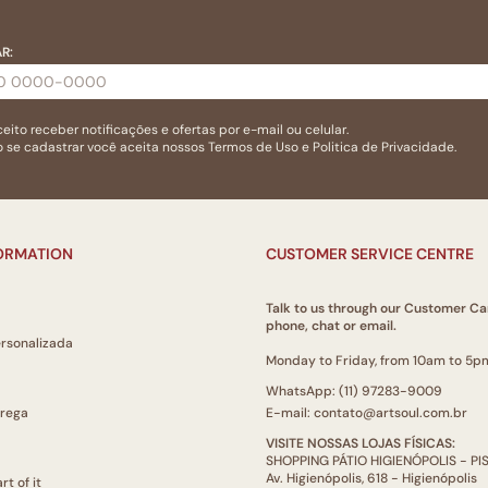
R:
eito receber notificações e ofertas por e-mail ou celular.
 se cadastrar você aceita nossos
Termos de Uso
e
Politica de Privacidade.
FORMATION
CUSTOMER SERVICE CENTRE
Talk to us through our Customer Ca
phone, chat or email.
ersonalizada
Monday to Friday, from 10am to 5p
WhatsApp: (11) 97283-9009
trega
E-mail: contato@artsoul.com.br
VISITE NOSSAS LOJAS FÍSICAS:
SHOPPING PÁTIO HIGIENÓPOLIS - P
Av. Higienópolis, 618 - Higienópolis
rt of it