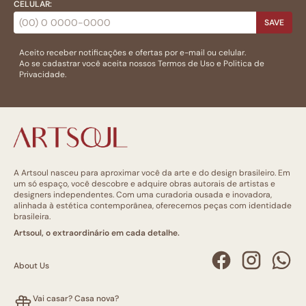
CELULAR:
SAVE
Aceito receber notificações e ofertas por e-mail ou celular.
Ao se cadastrar você aceita nossos
Termos de Uso
e
Politica de
Privacidade.
A Artsoul nasceu para aproximar você da arte e do design brasileiro. Em
um só espaço, você descobre e adquire obras autorais de artistas e
designers independentes. Com uma curadoria ousada e inovadora,
alinhada à estética contemporânea, oferecemos peças com identidade
brasileira.
Artsoul, o extraordinário em cada detalhe.
About Us
Vai casar? Casa nova?