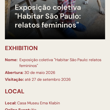
Exposição coletiva
"Habitar São Paulo:
relatos femininos"
EXHIBITION
Nome:
Exposição coletiva "Habitar São Paulo: relatos
femininos"
Abertura:
30 de maio 2026
Visitação:
até 27 de setembro 2026
LOCAL
Local:
Casa Museu Ema Klabin
Online Event:
No